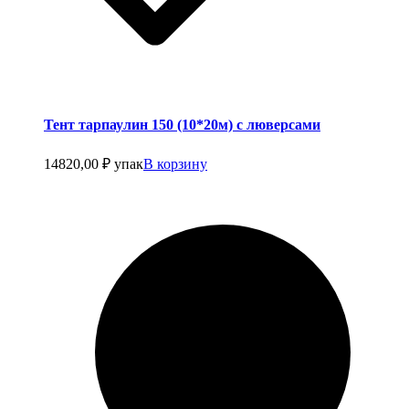
Тент тарпаулин 150 (10*20м) с люверсами
14820,00
₽
упак
В корзину