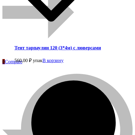
Тент тарпаулин 120 (3*4м) с люверсами
560,00
₽
упак
В корзину
0
Compare