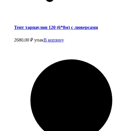
Тент тарпаулин 120 (6*8м) с люверсами
2680,00
₽
упак
В корзину