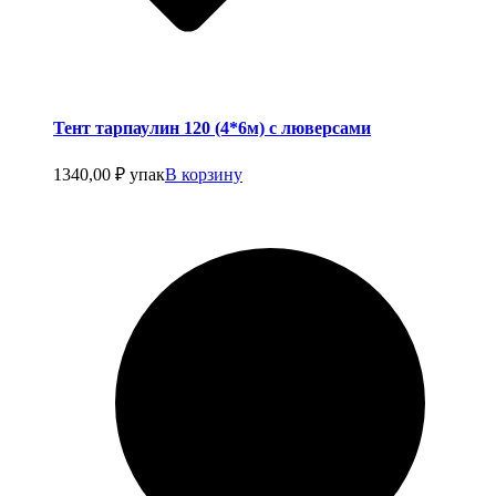
Тент тарпаулин 120 (4*6м) с люверсами
1340,00
₽
упак
В корзину