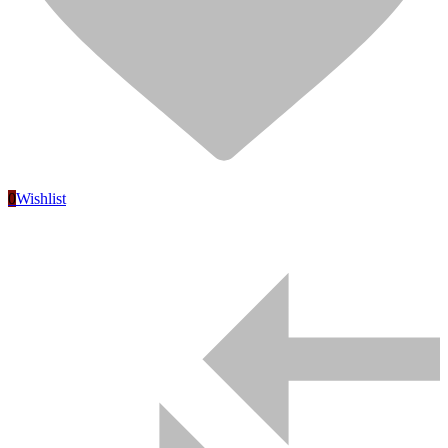
Сетка ЦПВС 5*5*0,5*2,2 (1*5м=5м2) ВОЛГА цинк
1550,00
₽
рул
В корзину
0
Wishlist