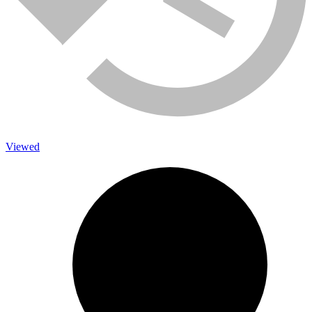
Сетка ЦПВС 50*0,5 (1*10м) цинк
680,00
₽
В корзину
Viewed