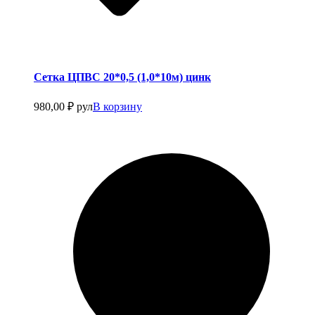
Сетка ЦПВС 20*0,5 (1,0*10м) цинк
980,00
₽
рул
В корзину