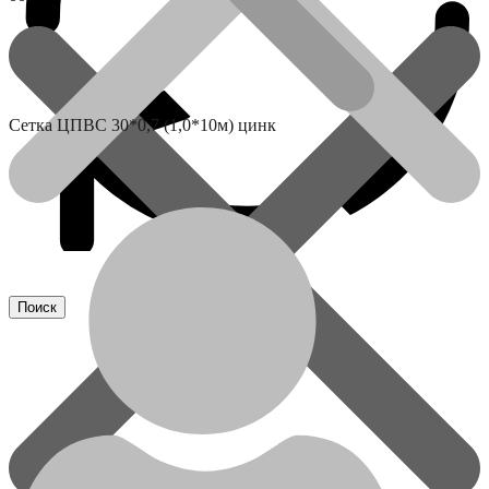
Сетка ЦПВС 30*0,7 (1,0*10м) цинк
Сетка ЦПВС 30*0,7 (1,0*10м)
цинк
Акции
3000,00
₽
Количество
товара
В корзину
Сетка
Артикул:
4352
Категория:
ЦПВС
ЦПВС
30*0,7
Детали
(1,0*10м)