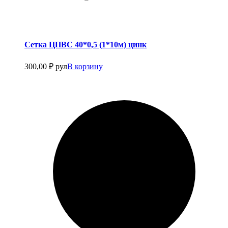
Сетка ЦПВС 40*0,5 (1*10м) цинк
300,00
₽
рул
В корзину