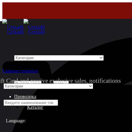
Menu
Каталог
Главная страница
ft Card and receive exclusive sales, notifications
Shop
Проволока
Каталог
Additional
Language: